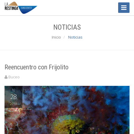
Toggle
Naviga
NOTICIAS
Inicio
Noticias
Reencuentro con Frijolito
Buceo
10
28
2018