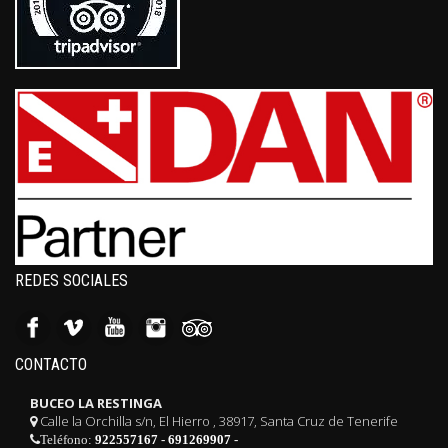
REDES SOCIALES
CONTACTO
BUCEO LA RESTINGA
Calle la Orchilla s/n, El Hierro , 38917, Santa Cruz de Tenerife
Teléfono:
922557167
-
691269907
-