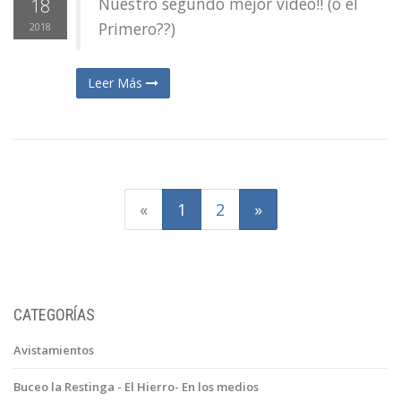
Nuestro segundo mejor video!! (o el
18
Primero??)
2018
Leer Más
(actual)
«
1
2
»
CATEGORÍAS
Avistamientos
Buceo la Restinga - El Hierro- En los medios