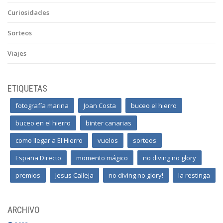
Curiosidades
Sorteos
Viajes
ETIQUETAS
fotografía marina
Joan Costa
buceo el hierro
buceo en el hierro
binter canarias
como llegar a El Hierro
vuelos
sorteos
España Directo
momento mágico
no diving no glory
premios
Jesus Calleja
no diving no glory!
la restinga
ARCHIVO