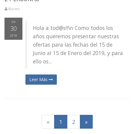
Buceo
04
Hola a tod@s!!\n Como todos los
30
años queremos presentar nuestras
2018
ofertas para las fechas del 15 de
Junio al 15 de Enero del 2019, y para
ello os...
Leer Más
(actual)
«
1
2
»