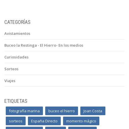
CATEGORÍAS
Avistamientos
Buceo la Restinga - El Hierro- En los medios
Curiosidades
Sorteos
Viajes
ETIQUETAS
fotografía marina
buceo el hierro
Joan Costa
sorteos
España Directo
momento mágico