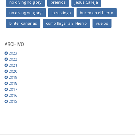
no diving no glory
premios
Jesus Calleja
no diving no glory!
la restinga
buceo en el hierro
binter canarias
como llegar a El Hierro
vuelos
ARCHIVO
2023
2022
2021
2020
2019
2018
2017
2016
2015