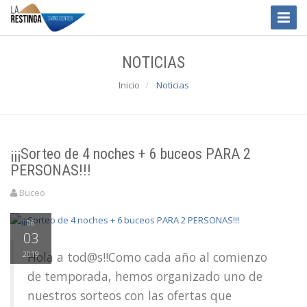
Toggle
Naviga
NOTICIAS
Inicio
Noticias
¡¡¡Sorteo de 4 noches + 6 buceos PARA 2
PERSONAS!!!
Buceo
06
03
2019
Hola a tod@s!!Como cada año al comienzo
de temporada, hemos organizado uno de
nuestros sorteos con las ofertas que