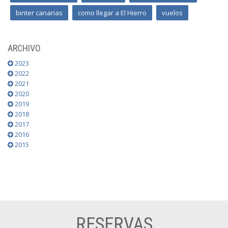
binter canarias
como llegar a El Hierro
vuelos
ARCHIVO
2023
2022
2021
2020
2019
2018
2017
2016
2015
RESERVAS