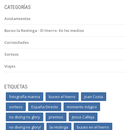
CATEGORÍAS
Avistamientos
Buceo la Restinga - El Hierro- En los medios
Curiosidades
Sorteos
Viajes
ETIQUETAS
fotografía marina
buceo el hierro
Joan Costa
sorteos
España Directo
momento mágico
no diving no glory
premios
Jesus Calleja
no diving no glory!
la restinga
buceo en el hierro