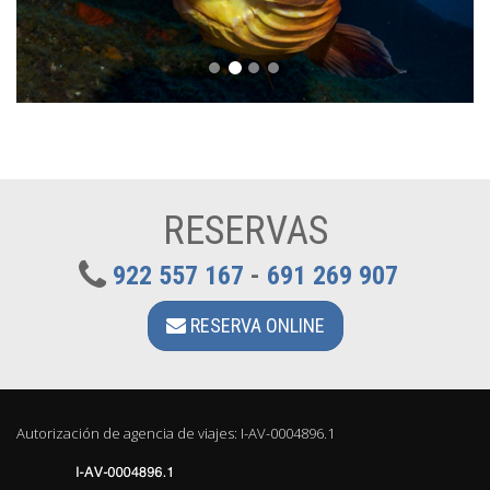
RESERVAS
922 557 167
-
691 269 907
RESERVA ONLINE
Autorización de agencia de viajes: I-AV-0004896.1