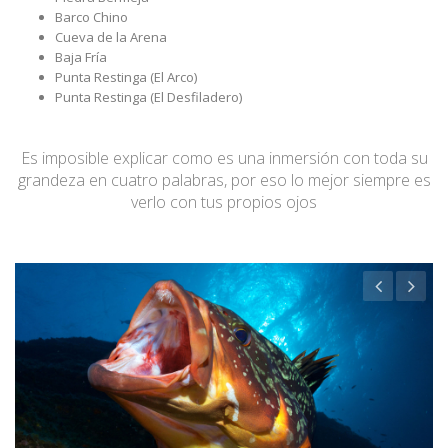
Barco Chino
Cueva de la Arena
Baja Fría
Punta Restinga (El Arco)
Punta Restinga (El Desfiladero)
Es imposible explicar como es una inmersión con toda su
grandeza en cuatro palabras, por eso lo mejor siempre es
verlo con tus propios ojos