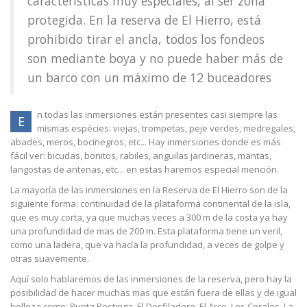
características muy especiales, al ser zona
protegida. En la reserva de El Hierro, está
prohibido tirar el ancla, todos los fondeos
son mediante boya y no puede haber más de
un barco con un máximo de 12 buceadores
n todas las inmersiones están presentes casi siempre las
E
mismas espécies: viejas, trompetas, peje verdes, medregales,
abades, meros, bocinegros, etc... Hay inmersiones donde es más
fácil ver: bicudas, bonitos, rabiles, anguilas jardineras, mantas,
langostas de antenas, etc... en estas haremos especial mención.
La mayoría de las inmersiones en la Reserva de El Hierro son de la
siguiente forma: continuidad de la plataforma continental de la isla,
que es muy corta, ya que muchas veces a 300 m de la costa ya hay
una profundidad de mas de 200 m. Esta plataforma tiene un veril,
como una ladera, que va hacía la profundidad, a veces de golpe y
otras suavemente.
Aquí solo hablaremos de las inmersiones de la reserva, pero hay la
posibilidad de hacer muchas mas que están fuera de ellas y de igual
belleza como: Punta Restinga, El Desfiladero, El Arco, Los Corales, La