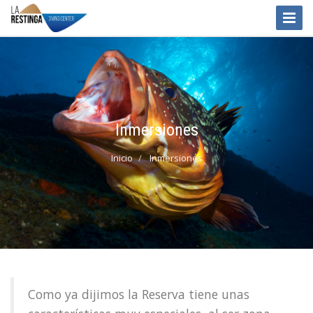
Toggle
Naviga
Inmersiones
Inicio
Inmersiones
Como ya dijimos la Reserva tiene unas