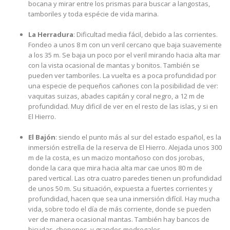
bocana y mirar entre los prismas para buscar a langostas,
tamboriles y toda espécie de vida marina.
La Herradura
: Dificultad media fácil, debido a las corrientes.
Fondeo a unos 8 m con un veril cercano que baja suavemente
a los 35 m. Se baja un poco por el veril mirando hacia alta mar
con la vista ocasional de mantas y bonitos. También se
pueden ver tamboriles. La vuelta es a poca profundidad por
una especie de pequeños cañones con la posibilidad de ver:
vaquitas suizas, abades capitán y coral negro, a 12 m de
profundidad. Muy dificil de ver en el resto de las islas, y si en
El Hierro.
El Bajón
: siendo el punto más al sur del estado español, es la
inmersión estrella de la reserva de El Hierro. Alejada unos 300
m de la costa, es un macizo montañoso con dos jorobas,
donde la cara que mira hacia alta mar cae unos 80 m de
pared vertical. Las otra cuatro paredes tienen un profundidad
de unos 50 m. Su situación, expuesta a fuertes corrientes y
profundidad, hacen que sea una inmersión difícil. Hay mucha
vida, sobre todo el día de más corriente, donde se pueden
ver de manera ocasional mantas. También hay bancos de
bicudas, chopones, y grandes medregales.