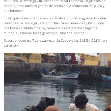
de Buceo La Restinga y mi compadre Oscar Espinasa. Orgullosos de
haber puesto nuestro granito de arena en la promoción de la isla y
sus fondos!!!
En fin que os recomendamos la visualización del programa. Los que
conozcáis La Restinga veréis muchas caras conocidas y los que no
nos hayáis visitado todavía, conoceréis este precioso lugar del
mundo, sus maravillosas gentes y su filosofía de vida.
Recordar domingo 7 de octubre, en la Cuatro a las 21.30h. (20:30h. en
canarias)