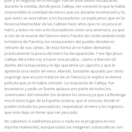
Juan y el segundo en El Refugio. Fue en este último restaurante,
durante la comida, donde Jesús Calleja, me comento lo que le había
sorprendido la cantidad de meros que vio durante la inmersión y lo
que estos se acercaban a los buceadores. Le explicamos que en la
Reserva Marina Mar de las Calmas hace años que no se pesca el
mero, y estos no ven a los buceadores como una amenaza, ya que
a raíz de la muerte del famoso mero Pancho (le conté también toda
la historia de Pancho), los restaurantes del pueblo decidieron
retirarlo de sus cartas, de esta forma al no haber demanda
prácticamente la pesca del mero ha desaparecido. Y me dijo Jesus
Calleja: Mira Kike voy a hacer una prueba... Llamo a Manolo (el
dueño del restaurante) y le dijo que tenía un capricho y que le
apetecía una ración de mero. Manolo, bastante apurado por cierto
(supongo que era por tratarse de un famoso), le explico la misma
película que yo le había contado. La respuesta de Calleja, fue
levantarse y pedir un fuerte aplauso por parte de todos los
comensales del comedor (no éramos los únicos) ya que La Restinga
era el único lugar de la España costera, que el conocía, donde el
pueblo incluido los pescadores, respetaban al mero y los ingresos
que este deja sin tener que ser pescado.
No sabemos si saldremos poco o nada en el programa (ni nos
importa realmente), aunque todas las imágenes subacuáticas son