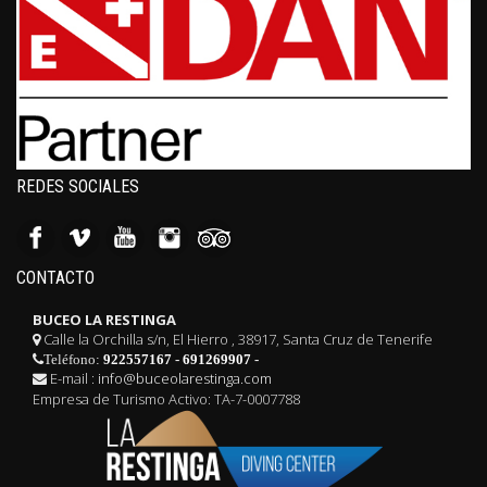
REDES SOCIALES
CONTACTO
BUCEO LA RESTINGA
Calle la Orchilla s/n, El Hierro , 38917, Santa Cruz de Tenerife
Teléfono:
922557167
-
691269907
-
E-mail :
info@buceolarestinga.com
Empresa de Turismo Activo: TA-7-0007788