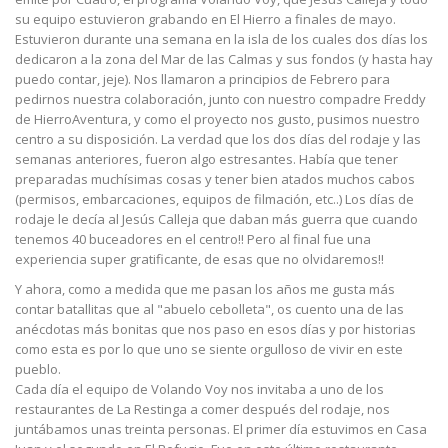
su equipo estuvieron grabando en El Hierro a finales de mayo.
Estuvieron durante una semana en la isla de los cuales dos días los
dedicaron a la zona del Mar de las Calmas y sus fondos (y hasta hay
puedo contar, jeje). Nos llamaron a principios de Febrero para
pedirnos nuestra colaboración, junto con nuestro compadre Freddy
de HierroAventura, y como el proyecto nos gusto, pusimos nuestro
centro a su disposición. La verdad que los dos días del rodaje y las
semanas anteriores, fueron algo estresantes. Había que tener
preparadas muchísimas cosas y tener bien atados muchos cabos
(permisos, embarcaciones, equipos de filmación, etc..) Los días de
rodaje le decía al Jesús Calleja que daban más guerra que cuando
tenemos 40 buceadores en el centro!! Pero al final fue una
experiencia super gratificante, de esas que no olvidaremos!!
Y ahora, como a medida que me pasan los años me gusta más
contar batallitas que al "abuelo cebolleta", os cuento una de las
anécdotas más bonitas que nos paso en esos días y por historias
como esta es por lo que uno se siente orgulloso de vivir en este
pueblo.
Cada día el equipo de Volando Voy nos invitaba a uno de los
restaurantes de La Restinga a comer después del rodaje, nos
juntábamos unas treinta personas. El primer día estuvimos en Casa