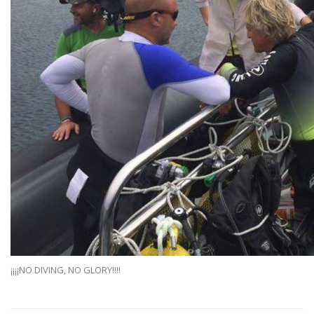
¡¡¡¡NO DIVING, NO GLORY!!!!